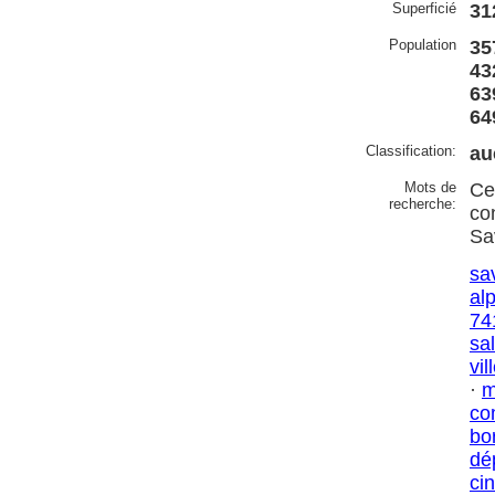
Superficié
31
Population
35
43
63
64
Classification:
au
Mots de
Ce
recherche:
co
Sa
sa
al
74
sal
vil
·
m
co
bo
dé
ci