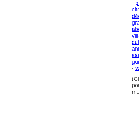
·
p
cit
dé
gr
ab
vil
cul
an
sa
gu
·
v
(C
po
mo