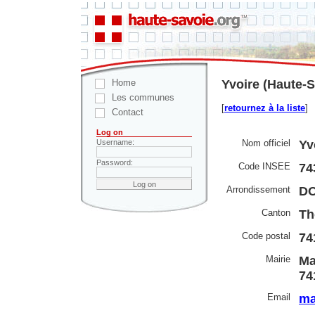
Home
Yvoire (Haute-S
Les communes
[
retournez à la liste
]
Contact
Log on
Nom officiel
Yv
Username:
Password:
Code INSEE
74
Arrondissement
D
Canton
Th
Code postal
74
Mairie
Ma
74
Email
ma