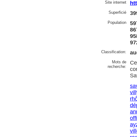
Site internet
ht
Superficié
39
Population
59
86
95
97
Classification:
au
Mots de
Ce
recherche:
co
Sa
sa
vil
rh
dé
an
off
ay
vil