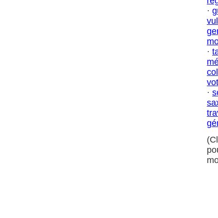
re
·
g
vu
ge
mo
·
t
mé
col
vo
·
s
sa
tra
gé
(C
po
mo