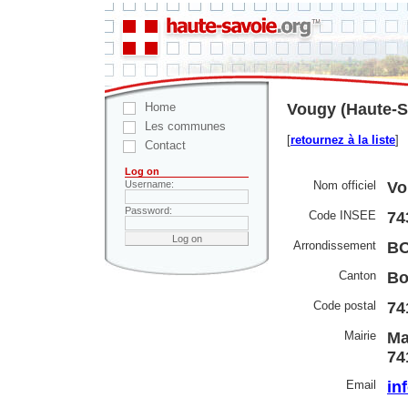
Home
Vougy (Haute-S
Les communes
[
retournez à la liste
]
Contact
Log on
Nom officiel
Vo
Username:
Password:
Code INSEE
74
Arrondissement
B
Canton
Bo
Code postal
74
Mairie
Ma
74
Email
in