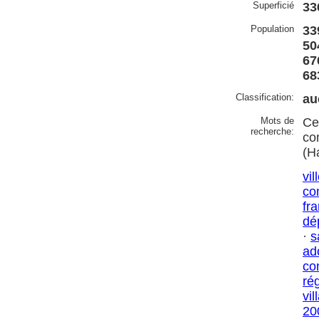
Superficié
33
Population
33
50
67
68
Classification:
au
Mots de
Ce
recherche:
co
(H
vil
co
fr
dé
·
s
ad
co
ré
vil
20