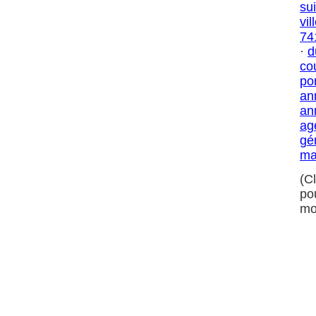
su
vil
74
·
d
co
por
an
an
ag
gé
ma
(C
po
mo