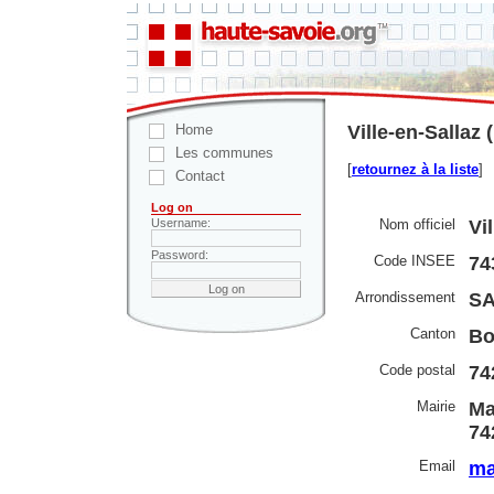
Home
Ville-en-Sallaz
Les communes
[
retournez à la liste
]
Contact
Log on
Nom officiel
Vi
Username:
Password:
Code INSEE
74
Arrondissement
SA
Canton
Bo
Code postal
74
Mairie
Ma
74
Email
ma