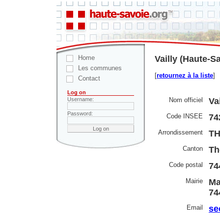
Home
Vailly (Haute-S
Les communes
[
retournez à la liste
]
Contact
Log on
Nom officiel
Vai
Username:
Password:
Code INSEE
74
Arrondissement
T
Canton
Th
Code postal
74
Mairie
Ma
74
Email
se