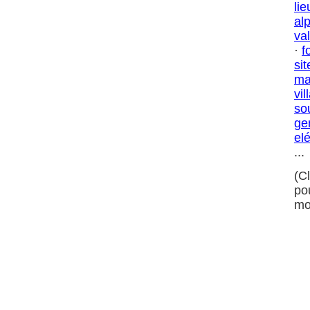
lie
al
val
·
f
sit
ma
vil
so
ge
el
...
(C
po
mo