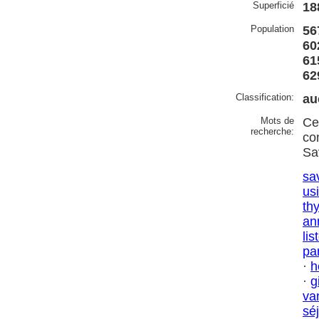
Superficié
18
Population
56
60
61
62
Classification:
au
Mots de
Ce
recherche:
co
Sa
sa
us
th
an
lis
par
·
h
·
g
va
sé