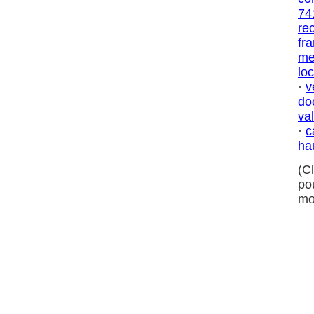
74
re
fr
me
lo
·
v
do
val
·
c
ha
(C
po
mo