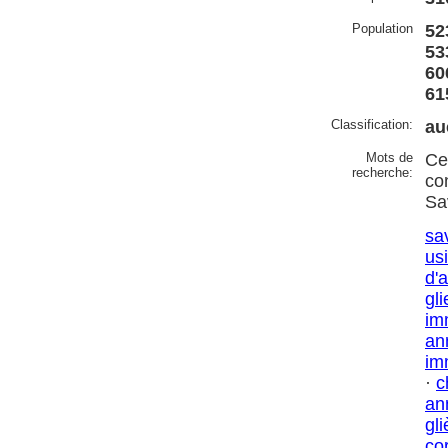
Population
52
53
60
61
Classification:
au
Mots de
Ce
recherche:
co
Sa
sa
us
d'
gli
im
an
im
·
c
an
gli
co