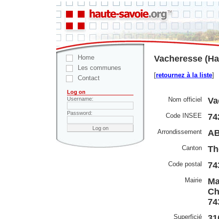
Home
Vacheresse (Ha
Les communes
[
retournez à la liste
]
Contact
Log on
Nom officiel
Va
Username:
Password:
Code INSEE
74
Arrondissement
A
Canton
Th
Code postal
74
Mairie
Ma
Ch
74
Superficié
31