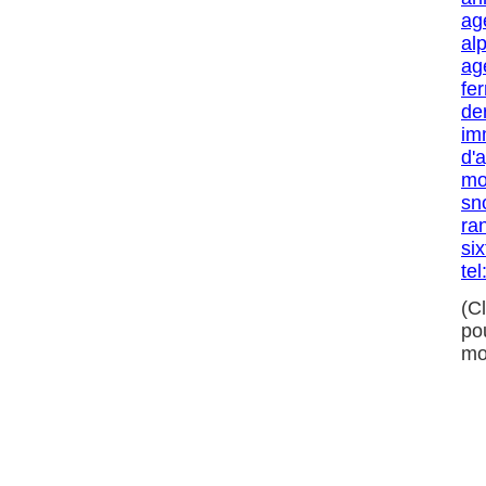
ag
al
ag
fe
de
im
d'
mo
sn
ra
six
tel
(C
po
mo