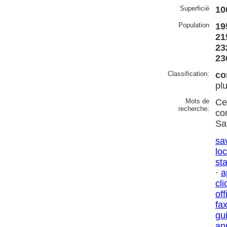
Superficié
10
Population
19
21
23
23
Classification:
co
pl
Mots de
Ce
recherche:
co
Sa
sa
lo
sta
·
a
cl
off
fax
gu
an