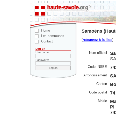
Home
Samoëns (Haute
Les communes
[
retournez à la liste
]
Contact
Log on
Nom officiel
Sa
Username:
SA
Password:
Code INSEE
74
Arrondissement
S
Canton
Bo
Code postal
74
Mairie
Ma
Pl
74