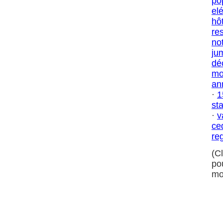
po
el
hô
re
no
ju
dé
mo
an
·
1
sta
·
v
ce
re
(C
po
mo