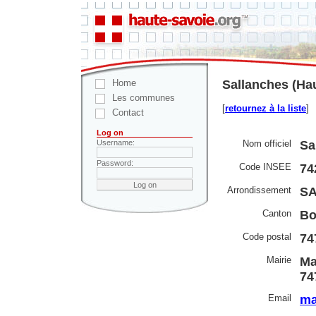
Home
Sallanches (Ha
Les communes
[
retournez à la liste
]
Contact
Log on
Nom officiel
Sa
Username:
Password:
Code INSEE
74
Arrondissement
S
Canton
Bo
Code postal
74
Mairie
Ma
74
Email
ma