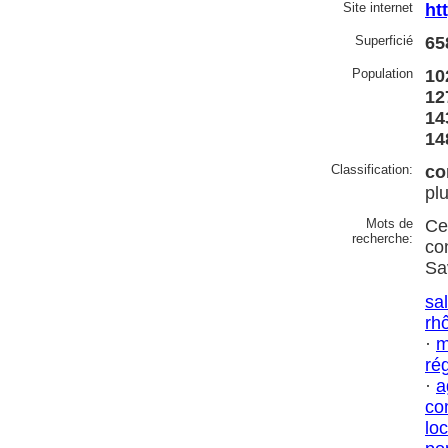
Site internet
ht
Superficié
65
Population
10
12
14
14
Classification:
co
pl
Mots de
Ce
recherche:
co
Sa
sa
rh
·
m
ré
·
a
co
lo