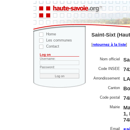
Home
Saint-Sixt (Hau
Les communes
[
retournez à la liste
]
Contact
Log on
Nom officiel
Sa
Username:
Password:
Code INSEE
74
Arrondissement
L
Canton
Bo
Code postal
74
Mairie
Ma
1,
74
Email
sa