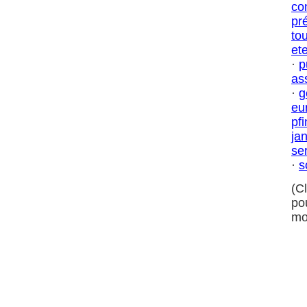
co
pr
to
et
·
p
as
·
g
eu
pf
jan
se
·
s
(C
po
mo