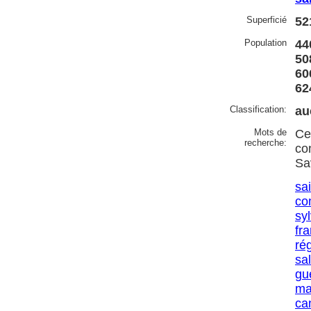
Superficié
52
Population
44
50
60
62
Classification:
au
Mots de
Ce
recherche:
co
Sa
sai
co
sy
fr
ré
sa
gu
ma
ca