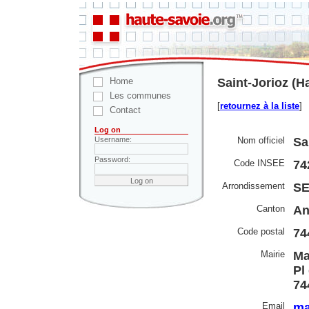
Home
Saint-Jorioz (H
Les communes
[
retournez à la liste
]
Contact
Log on
Nom officiel
Sa
Username:
Password:
Code INSEE
74
Arrondissement
S
Canton
An
Code postal
74
Mairie
Ma
Pl
74
Email
ma