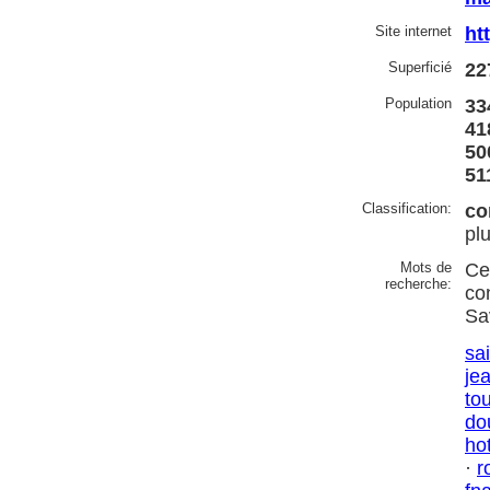
Site internet
ht
Superficié
22
Population
33
41
50
51
Classification:
co
pl
Mots de
Ce
recherche:
co
Sa
sai
je
to
do
ho
·
r