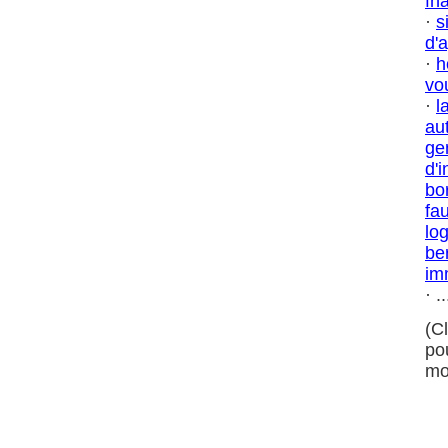
fn
·
s
d'
·
h
vo
·
l
au
ge
d'i
bo
fa
log
be
im
· ..
(C
po
mo