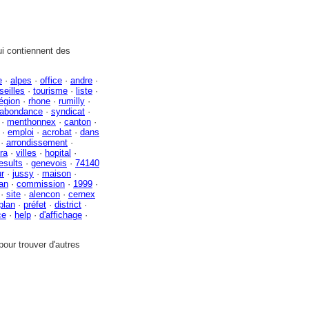
i contiennent des
e
·
alpes
·
office
·
andre
·
seilles
·
tourisme
·
liste
·
égion
·
rhone
·
rumilly
·
abondance
·
syndicat
·
·
menthonnex
·
canton
·
·
emploi
·
acrobat
·
dans
·
arrondissement
·
ra
·
villes
·
hopital
·
esults
·
genevois
·
74140
r
·
jussy
·
maison
·
an
·
commission
·
1999
·
·
site
·
alencon
·
cernex
plan
·
préfet
·
district
·
ce
·
help
·
d'affichage
·
our trouver d'autres