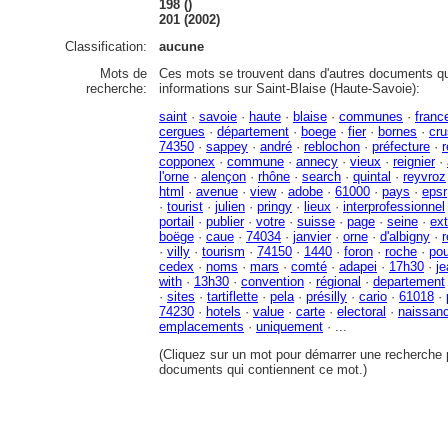
198 ()
201 (2002)
Classification:
aucune
Mots de
Ces mots se trouvent dans d'autres documents qu
recherche:
informations sur Saint-Blaise (Haute-Savoie):
saint
·
savoie
·
haute
·
blaise
·
communes
·
franc
cergues
·
département
·
boege
·
fier
·
bornes
·
cru
74350
·
sappey
·
andré
·
reblochon
·
préfecture
·
r
copponex
·
commune
·
annecy
·
vieux
·
reignier
·
l'orne
·
alençon
·
rhône
·
search
·
quintal
·
reyvroz
html
·
avenue
·
view
·
adobe
·
61000
·
pays
·
epsr
·
tourist
·
julien
·
pringy
·
lieux
·
interprofessionnel
portail
·
publier
·
votre
·
suisse
·
page
·
seine
·
ext
boëge
·
caue
·
74034
·
janvier
·
orne
·
d'albigny
·
r
·
villy
·
tourism
·
74150
·
1440
·
foron
·
roche
·
pou
cedex
·
noms
·
mars
·
comté
·
adapei
·
17h30
·
je
with
·
13h30
·
convention
·
régional
·
departement
·
sites
·
tartiflette
·
pela
·
présilly
·
cario
·
61018
·
74230
·
hotels
·
value
·
carte
·
electoral
·
naissan
emplacements
·
uniquement
· ...
(Cliquez sur un mot pour démarrer une recherche p
documents qui contiennent ce mot.)