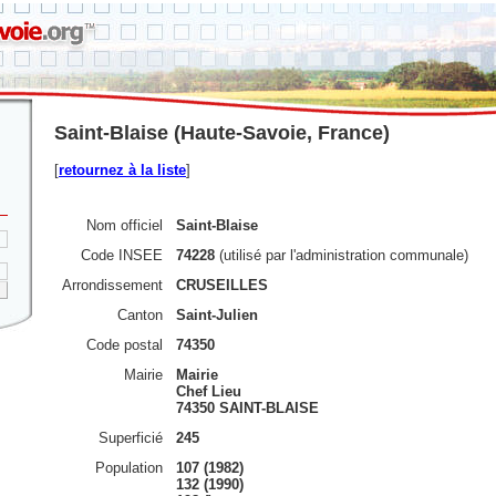
Saint-Blaise (Haute-Savoie, France)
[
retournez à la liste
]
Nom officiel
Saint-Blaise
Code INSEE
74228
(utilisé par l'administration communale)
Arrondissement
CRUSEILLES
Canton
Saint-Julien
Code postal
74350
Mairie
Mairie
Chef Lieu
74350 SAINT-BLAISE
Superficié
245
Population
107 (1982)
132 (1990)