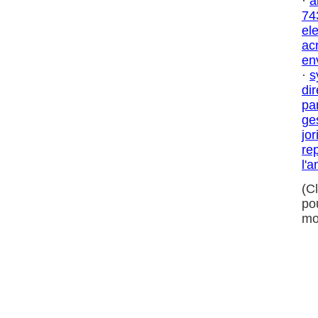
·
a
74
el
ac
en
·
s
dir
pa
ge
jor
re
l'
(C
po
mo