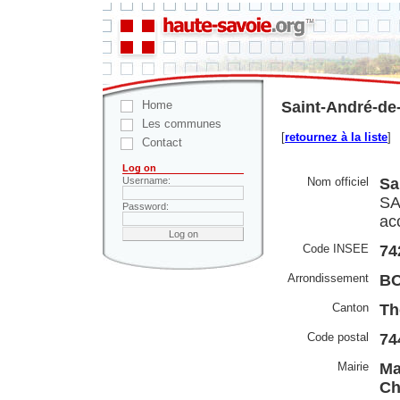
Home
Saint-André-de
Les communes
[
retournez à la liste
]
Contact
Log on
Nom officiel
Sa
Username:
SA
Password:
ac
Code INSEE
74
Arrondissement
B
Canton
Th
Code postal
74
Mairie
Ma
Ch