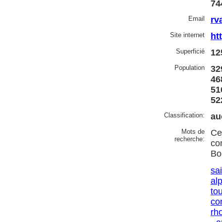
74
Email
rv
Site internet
ht
Superficié
12
Population
32
46
51
52
Classification:
au
Mots de
Ce
recherche:
co
Bo
sai
al
to
co
rh