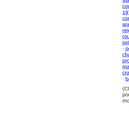
sit
co
19
co
an
rei
ro
jor
·
p
ch
pr
ma
cr
·
b
(C
po
mo