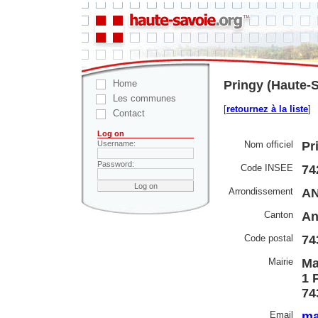
Home
Pringy (Haute-S
Les communes
[
retournez à la liste
]
Contact
Log on
Nom officiel
Pr
Username:
Password:
Code INSEE
74
Arrondissement
AN
Canton
An
Code postal
74
Mairie
Ma
1 
74
Email
ma