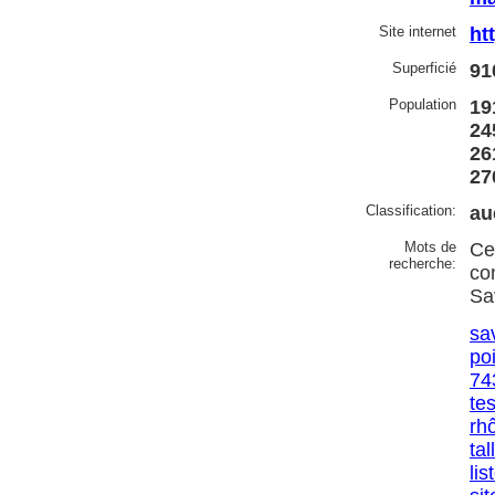
Site internet
ht
Superficié
91
Population
19
24
26
27
Classification:
au
Mots de
Ce
recherche:
co
Sa
sa
po
74
te
rh
tal
lis