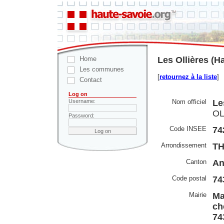
Home
Les Ollières (H
Les communes
[
retournez à la liste
]
Contact
Log on
Nom officiel
Le
Username:
OL
Password:
Code INSEE
74
Arrondissement
TH
Canton
An
Code postal
74
Mairie
Ma
ch
74