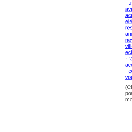
·
u
avr
ac
el
res
an
ne
vil
ec
·
r
ac
·
c
vo
(C
po
mo