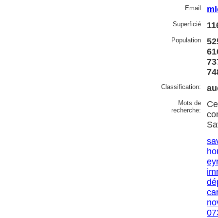
Email
ml
Superficié
11
Population
52
61
73
74
Classification:
au
Mots de
Ce
recherche:
co
Sa
sa
ho
ey
im
dé
ca
no
07