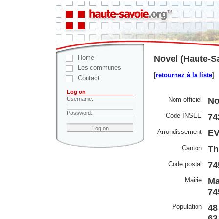
Home
Novel (Haute-S
Les communes
[
retournez à la liste
]
Contact
Log on
Nom officiel
No
Username:
Password:
Code INSEE
74
Arrondissement
EV
Canton
Th
Code postal
74
Mairie
Ma
74
Population
48
63