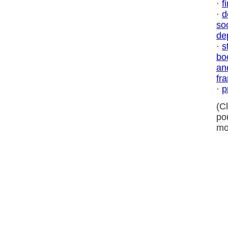
·
fi
·
d
so
de
·
s
bo
an
fr
·
p
(C
po
mo