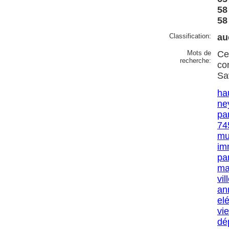
58 
58
Classification:
au
Mots de
Ce
recherche:
co
Sa
ha
ne
pa
74
mu
im
par
m
vil
an
el
vi
dé