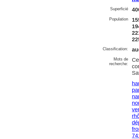
Superficié
40
Population
15
19
22
22
Classification:
au
Mots de
Ce
recherche:
co
Sa
ha
pa
na
no
ve
rh
dé
fr
74