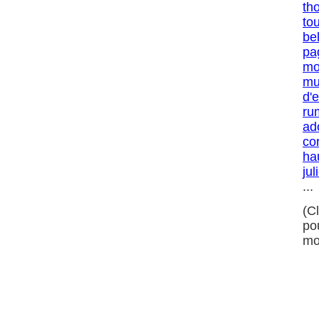
th
to
bel
pa
mo
mu
d'
rum
ad
co
ha
jul
...
(C
po
mo