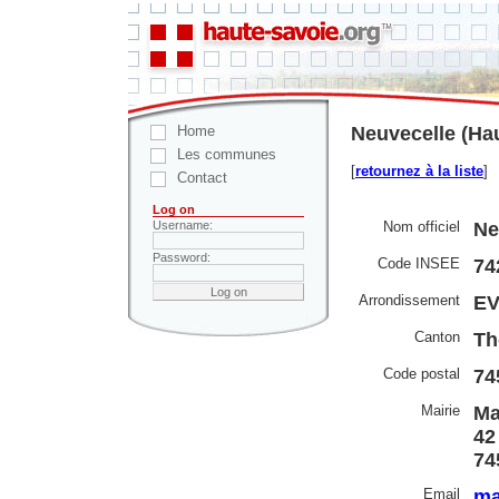
Home
Neuvecelle (Ha
Les communes
[
retournez à la liste
]
Contact
Log on
Nom officiel
Ne
Username:
Password:
Code INSEE
74
Arrondissement
EV
Canton
Th
Code postal
74
Mairie
Ma
42
74
Email
ma