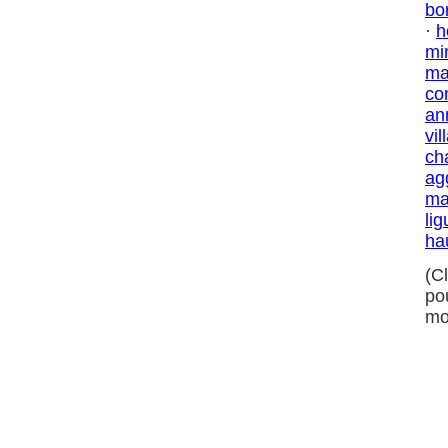
bo
·
h
mi
ma
co
an
vil
ch
ag
ma
lig
ha
(C
po
mo