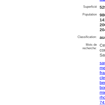
Superficié
52
Population
98
14
20
20
Classification:
au
Mots de
Ce
recherche:
co
Sa
sa
me
fr
cl
be
bo
mi
rh
74