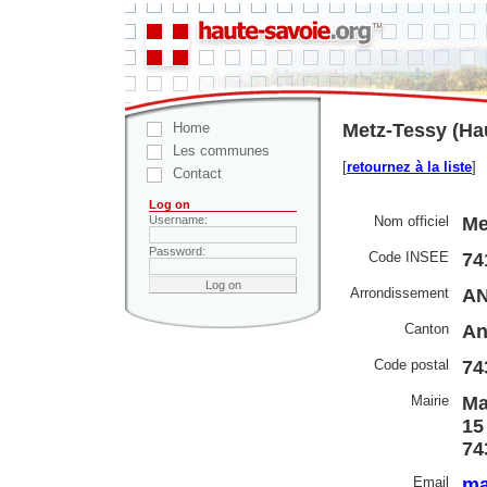
Home
Metz-Tessy (Ha
Les communes
[
retournez à la liste
]
Contact
Log on
Nom officiel
Me
Username:
Password:
Code INSEE
74
Arrondissement
A
Canton
An
Code postal
74
Mairie
Ma
15
74
Email
ma