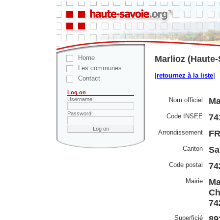
Home
Marlioz (Haute-
Les communes
[
retournez à la liste
]
Contact
Log on
Nom officiel
Ma
Username:
Password:
Code INSEE
74
Arrondissement
F
Canton
Sa
Code postal
74
Mairie
Ma
Ch
74
Superficié
89