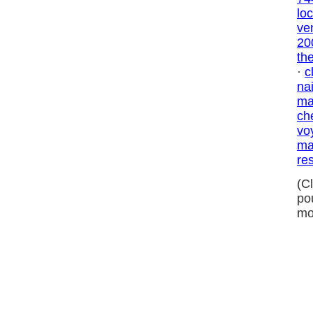
lo
ve
20
th
·
c
na
ma
ch
vo
ma
res
(C
po
mo