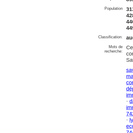
Population
31
42
44
44
Classification:
au
Mots de
Ce
recherche:
co
Sa
sa
ma
co
dé
im
·
d
im
74
·
l
ec
74