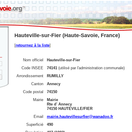
Hauteville-sur-Fier (Haute-Savoie, France)
[
retournez à la liste
]
Nom officiel
Hauteville-sur-Fier
Code INSEE
74141
(utilisé par l'administration communale)
Arrondissement
RUMILLY
Canton
Annecy
Code postal
74150
Mairie
Mairie
Rte d' Annecy
74150 HAUTEVILLE/FIER
Email
mairie.hautevillesurfier@wanadoo.fr
Superficié
490