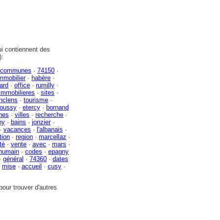
i contiennent des
):
communes
·
74150
·
mmobilier
·
habère
·
lard
·
office
·
rumilly
·
immobilieres
·
sites
·
anclens
·
tourisme
·
oussy
·
etercy
·
bornand
hes
·
villes
·
recherche
·
ny
·
bains
·
jonzier
·
·
vacances
·
l'albanais
·
tion
·
region
·
marcellaz
·
té
·
vente
·
avec
·
mars
·
humain
·
codes
·
epagny
·
général
·
74360
·
dates
·
mise
·
accueil
·
cusy
·
our trouver d'autres