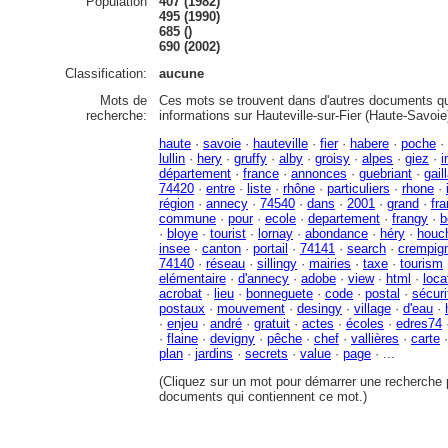
Population
407 (1982)
495 (1990)
685 ()
690 (2002)
Classification:
aucune
Mots de
Ces mots se trouvent dans d'autres documents qu
recherche:
informations sur Hauteville-sur-Fier (Haute-Savoie
haute
·
savoie
·
hauteville
·
fier
·
habere
·
poche
·
lullin
·
hery
·
gruffy
·
alby
·
groisy
·
alpes
·
giez
·
i
département
·
france
·
annonces
·
guebriant
·
gail
74420
·
entre
·
liste
·
rhône
·
particuliers
·
rhone
·
région
·
annecy
·
74540
·
dans
·
2001
·
grand
·
fr
commune
·
pour
·
ecole
·
departement
·
frangy
·
b
·
bloye
·
tourist
·
lornay
·
abondance
·
héry
·
houc
insee
·
canton
·
portail
·
74141
·
search
·
crempig
74140
·
réseau
·
sillingy
·
mairies
·
taxe
·
tourism
elémentaire
·
d'annecy
·
adobe
·
view
·
html
·
loca
acrobat
·
lieu
·
bonneguete
·
code
·
postal
·
sécuri
postaux
·
mouvement
·
desingy
·
village
·
d'eau
·
·
enjeu
·
andré
·
gratuit
·
actes
·
écoles
·
edres74
·
flaine
·
devigny
·
pêche
·
chef
·
vallières
·
carte
plan
·
jardins
·
secrets
·
value
·
page
· ...
(Cliquez sur un mot pour démarrer une recherche p
documents qui contiennent ce mot.)