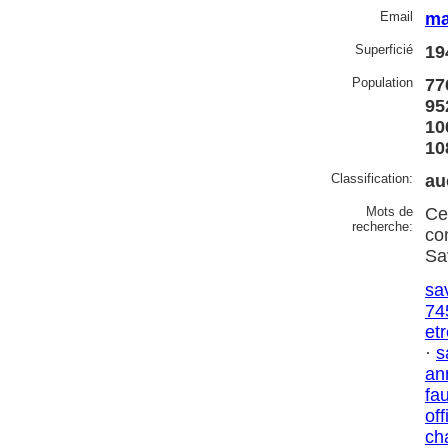
Email
ma
Superficié
19
Population
77
95
10
10
Classification:
au
Mots de
Ce
recherche:
co
Sa
sa
74
et
·
s
an
fa
off
ch