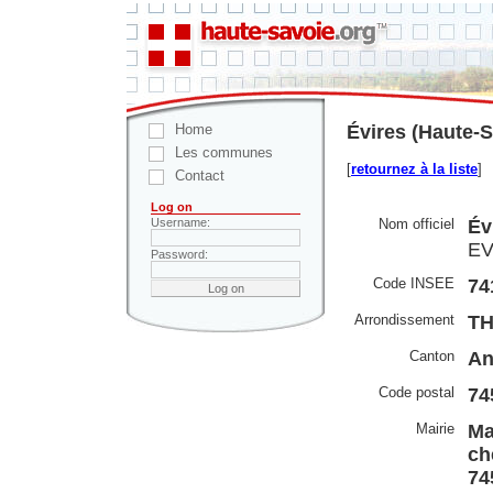
Home
Évires (Haute-S
Les communes
[
retournez à la liste
]
Contact
Log on
Nom officiel
Év
Username:
EV
Password:
Code INSEE
74
Arrondissement
TH
Canton
An
Code postal
74
Mairie
Ma
ch
74