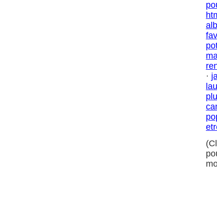
po
ht
al
fa
po
ma
re
·
j
la
pl
ca
po
et
(C
po
mo