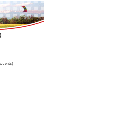
)
ccents)