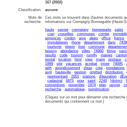
167 (2002)
Classification:
aucune
Mots de
Ces mots se trouvent dans d'autres documents qu
recherche:
informations sur Crempigny-Bonneguête (Haute-S
haute
·
savoie
·
crempigny
·
bonneguete
·
sales
·
·
cran
·
cruseilles
·
communes
·
cornier
·
immobili
annonces
·
cordon
·
arve
·
alpes
·
office
·
france
·
immobilieres
·
rhone
·
département
·
dans
·
7438
·
tourisme
·
région
·
liste
·
commune
·
departemen
boussy
·
abondance
·
villes
·
74960
·
bloye
·
sarz
results
·
code
·
tourism
·
rumilly
·
mairies
·
canton
postal
·
location
·
html
·
view
·
maire
·
postaux
·
c
1999
·
site
·
vacances
·
acrobat
·
insee
·
74095
·
with
·
arrondissement
·
d'eau
·
cote
·
inondations
avril
·
hauteville
·
gestion
·
omitted
·
distribution
·
·
représentant
·
2001
·
stations
·
d'épuration
·
dÉp
·
cadastral
·
6875
·
pour
·
saint
·
2240
·
[district
·
conventions
·
novembre
·
1974
·
plan
·
janvier
·
c
recherche
·
automatique
·
numérisation
· ...
(Cliquez sur un mot pour démarrer une recherche p
documents qui contiennent ce mot.)