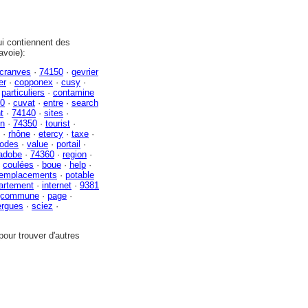
i contiennent des
avoie):
cranves
·
74150
·
gevrier
er
·
copponex
·
cusy
·
·
particuliers
·
contamine
0
·
cuvat
·
entre
·
search
t
·
74140
·
sites
·
in
·
74350
·
tourist
·
·
rhône
·
etercy
·
taxe
·
odes
·
value
·
portail
·
adobe
·
74360
·
region
·
·
coulées
·
boue
·
help
·
emplacements
·
potable
artement
·
internet
·
9381
[commune
·
page
·
ergues
·
sciez
·
our trouver d'autres