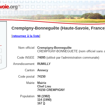
Crempigny-Bonneguête (Haute-Savoie, France
[
retournez à la liste
]
Nom officiel
Crempigny-Bonneguête
CREMPIGNY-BONNEGUETE (nom officiel sans a
Code INSEE
74095
(utilisé par l'administration communale)
Arrondissement
RUMILLY
Canton
Annecy
Code postal
74150
Mairie
Mairie
Chef Lieu
74150 CREMPIGNY
Population
98 (1982)
114 (1990)
167 ()