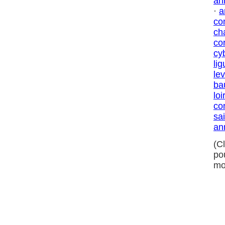
an
·
a
co
ch
co
cy
lig
le
ba
loi
co
sa
an
(C
po
mo