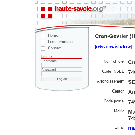
Home
Cran-Gevrier (H
Les communes
[
retournez à la liste
]
Contact
Log on
Nom officiel
Cr
Username:
Password:
Code INSEE
74
Arrondissement
S
Canton
An
Code postal
74
Mairie
Ma
74
Email
ma