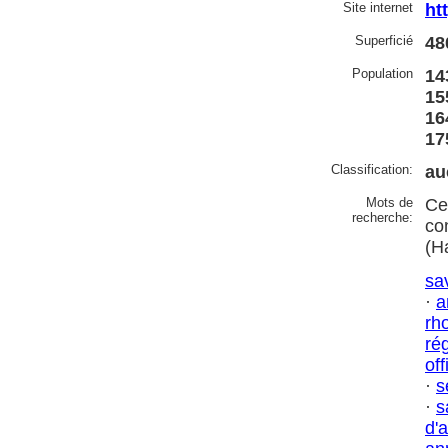
Site internet
ht
Superficié
48
Population
14
15
16
17
Classification:
au
Mots de
Ce
recherche:
co
(H
sa
·
a
rh
ré
off
·
s
·
s
d'