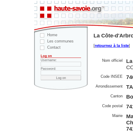
Home
La Côte-d'Arbro
Les communes
[
retournez à la liste
]
Contact
Log on
Nom officiel
La
Username:
CO
Password:
Code INSEE
74
Arrondissement
TA
Canton
Bo
Code postal
74
Mairie
Ma
Ch
74