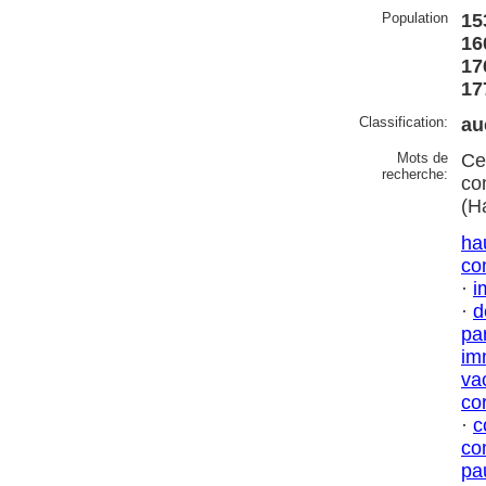
Population
15
16
17
17
Classification:
au
Mots de
Ce
recherche:
co
(H
ha
co
·
i
·
d
par
im
va
co
·
c
co
pa