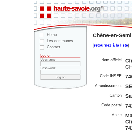
Home
Chêne-en-Semin
Les communes
[
retournez à la liste
]
Contact
Log on
Nom officiel
Ch
Username:
CH
Password:
Code INSEE
74
Arrondissement
S
Canton
Sa
Code postal
74
Mairie
Ma
Ch
74