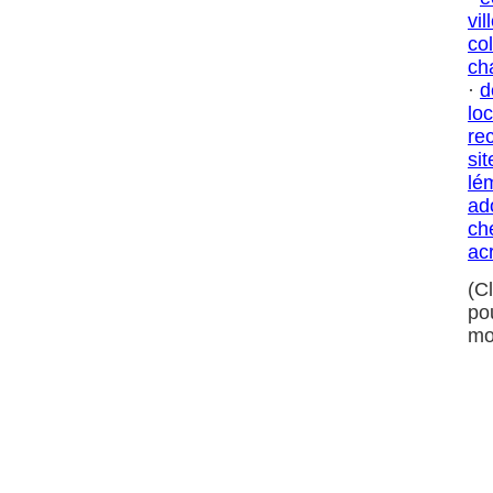
vil
col
ch
·
d
loc
re
sit
lé
ad
ch
ac
(C
po
mo