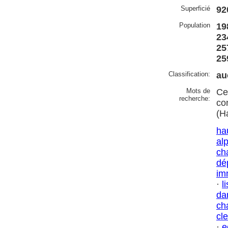
Superficié
92
Population
19
23
25
25
Classification:
au
Mots de
Ce
recherche:
co
(H
ha
al
ch
dé
im
·
l
da
ch
cl
·
e