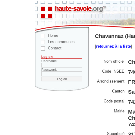
Home
Chavannaz (Hau
Les communes
[
retournez à la liste
]
Contact
Log on
Nom officiel
Ch
Username:
Password:
Code INSEE
74
Arrondissement
F
Canton
Sa
Code postal
74
Mairie
Ma
Ch
74
Superficié
31