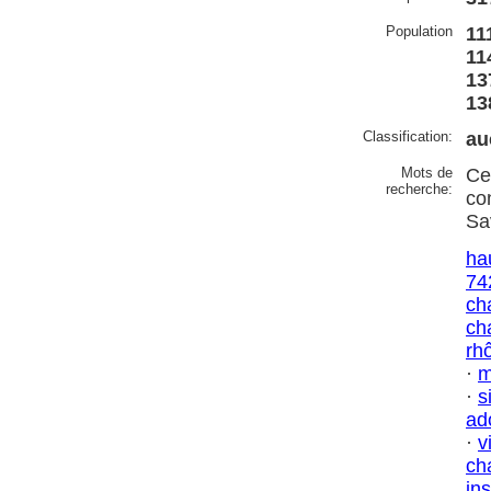
Population
11
11
13
13
Classification:
au
Mots de
Ce
recherche:
co
Sa
ha
74
ch
ch
rh
·
m
·
s
ad
·
v
ch
in