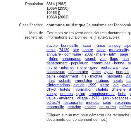
Population
8814 (1982)
10064 (1990)
10463 ()
10868 (2002)
Classification:
commune touristique
(le tourisme est l'economie
Mots de
Ces mots se trouvent dans d'autres documents qu
recherche:
informations sur Bonneville (Haute-Savoie):
savoie
·
bonneville
·
haute
·
france
·
annecy
·
alp
ecole
·
74130
·
site
·
centre
·
blanc
·
municipality
annuaire
·
commune
·
2002
·
maire
·
iufm
·
page
·
rhône
·
annemasse
·
search
·
ville
·
flags
·
jean
département
·
population
·
communes
·
bonne
·
s
michel
·
internet
·
rhone
·
gare
·
restaurant
·
fotw
bonnevaux
·
elémentaire
·
fichet
·
ayze
·
compte
bains
·
department
·
fils
·
michaël
·
habitants
·
20
·
last
·
website
·
immobilier
·
stations
·
hotels
·
fa
d'informations
·
claude
·
1999
·
pierre
·
loïc
·
aven
d'hyot
·
hôtels
·
information
·
chalets
·
d'hélène
·
d
vougy
·
centres
·
qu'on
·
arrondissement
·
fiche
·
value
·
environs
·
village
·
1973
·
juin
·
vacances
edres74
·
restaurants
·
mendès
·
radio
·
saxonnex
maternelle
·
morzine
·
charlet
·
actualités
·
préfec
(Cliquez sur un mot pour démarrer une recherche p
documents qui contiennent ce mot.)