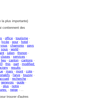
 la plus importante)
i contiennent des
es
·
office
·
tourisme
·
·
lycée
·
pour
·
hotel
·
·
vous
·
chamonix
·
pays
·
sous
·
world
·
aint
·
julien
·
thonon
·
·
cluses
·
services
·
·
lieu
·
canton
·
cantons
·
03
·
this
·
part
·
modified:
ucigny
·
results
·
ue
·
mars
·
mont
·
cote
·
onald's
·
l'arve
·
touzey
·
accueil
·
recherche
·
·
genevois
·
guide
·
·
plus
·
notre
·
tures:
·
neige
· ...
our trouver d'autres