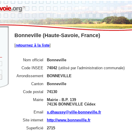
Bonneville (Haute-Savoie, France)
[
retournez à la liste
]
Nom officiel
Bonneville
Code INSEE
74042
(utilisé par l'administration communale)
Arrondissement
BONNEVILLE
Canton
Bonneville
Code postal
74130
Mairie
Mairie - B.P. 139
74136 BONNEVILLE Cédex
Email
s.dhaussy@ville-bonneville.fr
Site internet
http://www.bonneville.fr
Superficié
2715