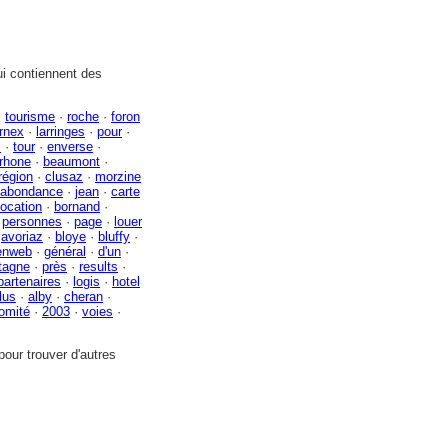
i contiennent des
·
tourisme
·
roche
·
foron
rnex
·
larringes
·
pour
·
s
·
tour
·
enverse
·
rhone
·
beaumont
·
région
·
clusaz
·
morzine
'abondance
·
jean
·
carte
location
·
bornand
·
·
personnes
·
page
·
louer
·
avoriaz
·
bloye
·
bluffy
·
enweb
·
général
·
d'un
·
tagne
·
près
·
results
·
partenaires
·
logis
·
hotel
lus
·
alby
·
cheran
·
omité
·
2003
·
voies
·
our trouver d'autres