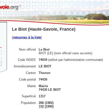
Le Biot (Haute-Savoie, France)
[
retournez à la liste
]
Nom officiel
Le Biot
BIOT (LE) (nom officiel sans accents)
Code INSEE
74034
(utilisé par l'administration communale)
Arrondissement
LE BIOT
Canton
Thonon
Code postal
74430
Mairie
Mairie
74430 LE BIOT
Superficié
1317
Population
286 (1982)
332 (1990)