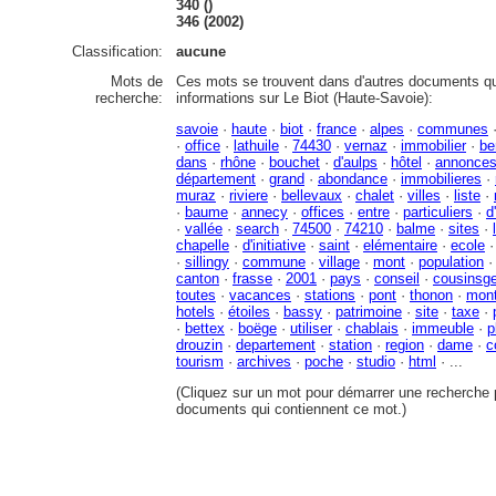
340 ()
346 (2002)
Classification:
aucune
Mots de
Ces mots se trouvent dans d'autres documents qu
recherche:
informations sur Le Biot (Haute-Savoie):
savoie
·
haute
·
biot
·
france
·
alpes
·
communes
·
office
·
lathuile
·
74430
·
vernaz
·
immobilier
·
be
dans
·
rhône
·
bouchet
·
d'aulps
·
hôtel
·
annonce
département
·
grand
·
abondance
·
immobilieres
·
muraz
·
riviere
·
bellevaux
·
chalet
·
villes
·
liste
·
·
baume
·
annecy
·
offices
·
entre
·
particuliers
·
d
·
vallée
·
search
·
74500
·
74210
·
balme
·
sites
·
chapelle
·
d'initiative
·
saint
·
elémentaire
·
ecole
·
sillingy
·
commune
·
village
·
mont
·
population
canton
·
frasse
·
2001
·
pays
·
conseil
·
cousinsg
toutes
·
vacances
·
stations
·
pont
·
thonon
·
mon
hotels
·
étoiles
·
bassy
·
patrimoine
·
site
·
taxe
·
·
bettex
·
boëge
·
utiliser
·
chablais
·
immeuble
·
p
drouzin
·
departement
·
station
·
region
·
dame
·
c
tourism
·
archives
·
poche
·
studio
·
html
· ...
(Cliquez sur un mot pour démarrer une recherche p
documents qui contiennent ce mot.)