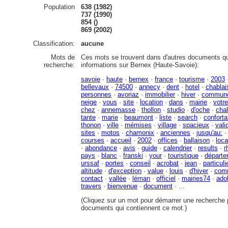
Population
638 (1982)
737 (1990)
854 ()
869 (2002)
Classification:
aucune
Mots de
Ces mots se trouvent dans d'autres documents qu
recherche:
informations sur Bernex (Haute-Savoie):
savoie
·
haute
·
bernex
·
france
·
tourisme
·
2003
bellevaux
·
74500
·
annecy
·
dent
·
hotel
·
chablai
personnes
·
avoriaz
·
immobilier
·
hiver
·
commun
neige
·
vous
·
site
·
location
·
dans
·
mairie
·
votre
chez
·
annemasse
·
thollon
·
studio
·
d'oche
·
chal
tante
·
marie
·
beaumont
·
liste
·
search
·
conforta
thonon
·
ville
·
mémises
·
village
·
spacieux
·
vali
sites
·
motos
·
chamonix
·
anciennes
·
jusqu'au:
courses
·
accueil
·
2002
·
offices
·
ballaison
·
loca
·
abondance
·
avis
·
guide
·
calendrier
·
results
·
r
pays
·
blanc
·
franski
·
your
·
touristique
·
départe
urssaf
·
portes
·
conseil
·
acrobat
·
jean
·
particuli
altitude
·
d'exception
·
value
·
louis
·
d'hiver
·
com
contact
·
vallée
·
léman
·
officiel
·
mairies74
·
ado
travers
·
bienvenue
·
document
· ...
(Cliquez sur un mot pour démarrer une recherche p
documents qui contiennent ce mot.)