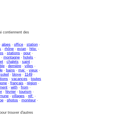
i contiennent des
·
alpes
·
office
·
station
·
s
·
rhône
·
evian
·
http:
·
es
·
stations
·
pour
·
·
montagne
·
hotels
·
et
·
chalets
·
saint
·
ble
·
dernière
·
villes
·
de
·
bains
·
maj:
·
vieux
·
·
soleil
·
bloye
·
1149
·
tions
·
vacances
·
toutes
hone
·
français
·
région
·
ment
·
with
·
from
·
er
·
février
·
tourism
·
mune
·
villages
·
réf:
·
be
·
photos
·
moniteur
·
our trouver d'autres