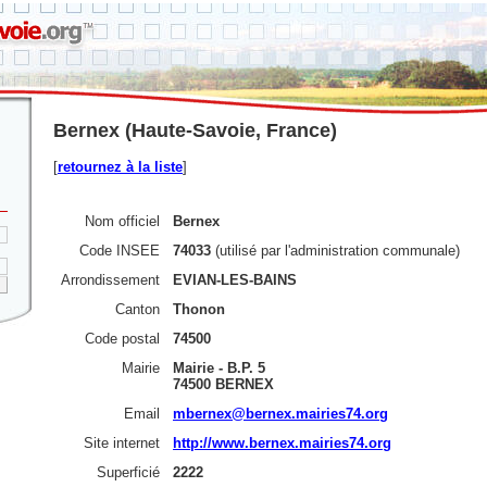
Bernex (Haute-Savoie, France)
[
retournez à la liste
]
Nom officiel
Bernex
Code INSEE
74033
(utilisé par l'administration communale)
Arrondissement
EVIAN-LES-BAINS
Canton
Thonon
Code postal
74500
Mairie
Mairie - B.P. 5
74500 BERNEX
Email
mbernex@bernex.mairies74.org
Site internet
http://www.bernex.mairies74.org
Superficié
2222