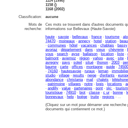
1114 (1990)
1158 ()
1168 (2002)
Classification:
aucune
Mots de
Ces mots se trouvent dans d'autres documents qu
recherche:
informations sur Bellevaux (Haute-Savoie):
haute
·
savoie
·
bellevaux
·
france
·
tourisme
·
al
74470
·
moineaux
·
annecy
·
hotel
·
station
·
beau
·
communes
·
hôtel
·
vacances
·
chablais
·
bassy
avoriaz
·
département
·
dans
·
vieux
·
chèvrerie
·
vous
·
search
·
ayse
·
ballaison
·
location
·
liste
·
balmont
·
aviernoz
·
région
·
yahoo
·
avec
·
site
·
avregny
·
pays
·
soleil
·
situé
·
thonon
·
2003
·
pe
baume
·
carte
·
offices
·
montagne
·
guide
·
7450
·
74160
·
hautesavoie
·
ruraux
·
leman
·
immobilie
studio
·
village
·
results
·
neige
·
d'enfants
·
europ
abondance
·
christania
·
mail
·
chalets
·
téléphone
·
patrimoine
·
villages
·
notre
·
logis
·
locations
·
a
·
andilly
·
value
·
partenaires
·
pont
·
ski:
·
tourism
touristique
·
74910
·
biot
·
classe
·
c ur
·
bonne
·
bonnevaux
·
help
·
boëge
·
truite
·
regions
· ...
(Cliquez sur un mot pour démarrer une recherche p
documents qui contiennent ce mot.)