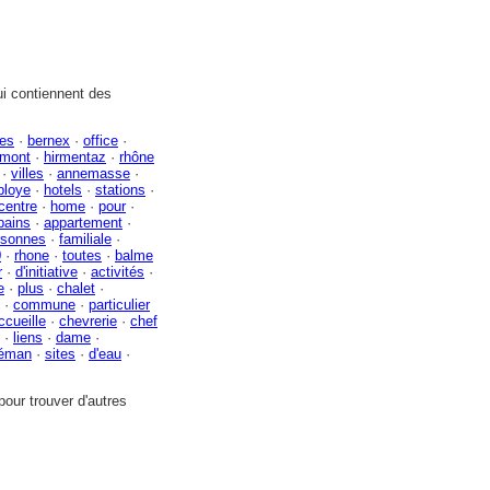
i contiennent des
pes
·
bernex
·
office
·
mont
·
hirmentaz
·
rhône
·
villes
·
annemasse
·
bloye
·
hotels
·
stations
·
centre
·
home
·
pour
·
bains
·
appartement
·
rsonnes
·
familiale
·
0
·
rhone
·
toutes
·
balme
r
·
d'initiative
·
activités
·
e
·
plus
·
chalet
·
·
commune
·
particulier
ccueille
·
chevrerie
·
chef
·
liens
·
dame
·
léman
·
sites
·
d'eau
·
our trouver d'autres