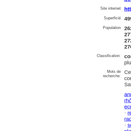
Site internet
ht
Superficié
49
Population
26
27
27
27
Classification:
co
pl
Mots de
Ce
recherche:
co
Sa
an
rh
ec
·
r
ra
·
s