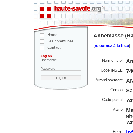
Home
Annemasse (Hau
Les communes
[
retournez à la liste
]
Contact
Log on
Nom officiel
An
Username:
Password:
Code INSEE
74
Arrondissement
A
Canton
Sa
Code postal
74
Mairie
Ma
9h
74
Email
in