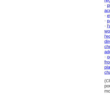
ré
·
p
ac
·
e
·
p
·
l
wo
l'
dir
ch
ad
·
o
fr
pl
ch
(C
po
mo