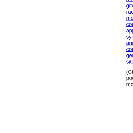
git
ra
mo
co
ap
sy
an
co
gé
sit
(C
po
mo