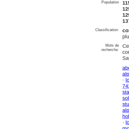
Population
11
12
12
13
Classification:
co
pl
Mots de
Ce
recherche:
co
Sa
ab
al
·
l
74
st
sol
st
al
ho
·
l
mo