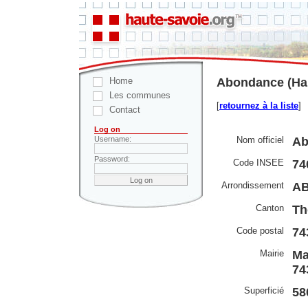
Home
Abondance (Hau
Les communes
[
retournez à la liste
]
Contact
Log on
Nom officiel
Ab
Username:
Password:
Code INSEE
74
Arrondissement
A
Canton
Th
Code postal
74
Mairie
Ma
74
Superficié
58