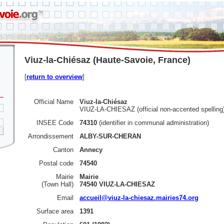
Viuz-la-Chiésaz (Haute-Savoie, France)
[
return to overview
]
Official Name
Viuz-la-Chiésaz
VIUZ-LA-CHIESAZ (official non-accented spelling
INSEE Code
74310
(identifier in communal administration)
Arrondissement
ALBY-SUR-CHERAN
Canton
Annecy
Postal code
74540
Mairie
Mairie
(Town Hall)
74540 VIUZ-LA-CHIESAZ
Email
accueil@viuz-la-chiesaz.mairies74.org
Surface area
1391