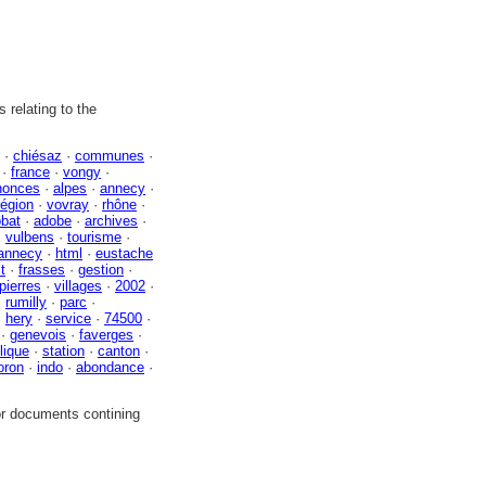
 relating to the
·
chiésaz
·
communes
·
·
france
·
vongy
·
nonces
·
alpes
·
annecy
·
région
·
vovray
·
rhône
·
obat
·
adobe
·
archives
·
·
vulbens
·
tourisme
·
'annecy
·
html
·
eustache
t
·
frasses
·
gestion
·
pierres
·
villages
·
2002
·
·
rumilly
·
parc
·
·
hery
·
service
·
74500
·
·
genevois
·
faverges
·
lique
·
station
·
canton
·
oron
·
indo
·
abondance
·
or documents contining