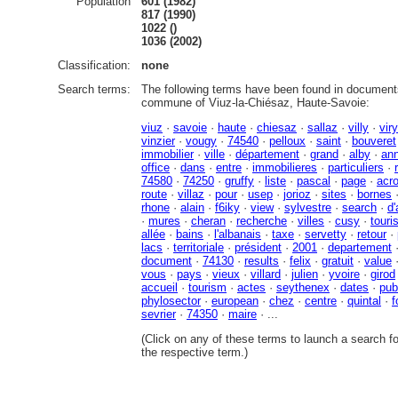
Population
601 (1982)
817 (1990)
1022 ()
1036 (2002)
Classification:
none
Search terms:
The following terms have been found in documents
commune of Viuz-la-Chiésaz, Haute-Savoie:
viuz
·
savoie
·
haute
·
chiesaz
·
sallaz
·
villy
·
viry
vinzier
·
vougy
·
74540
·
pelloux
·
saint
·
bouveret
immobilier
·
ville
·
département
·
grand
·
alby
·
an
office
·
dans
·
entre
·
immobilieres
·
particuliers
·
74580
·
74250
·
gruffy
·
liste
·
pascal
·
page
·
acr
route
·
villaz
·
pour
·
usep
·
jorioz
·
sites
·
bornes
rhone
·
alain
·
f6iky
·
view
·
sylvestre
·
search
·
d
·
mures
·
cheran
·
recherche
·
villes
·
cusy
·
touris
allée
·
bains
·
l'albanais
·
taxe
·
servetty
·
retour
·
lacs
·
territoriale
·
président
·
2001
·
departement
document
·
74130
·
results
·
felix
·
gratuit
·
value
vous
·
pays
·
vieux
·
villard
·
julien
·
yvoire
·
girod
accueil
·
tourism
·
actes
·
seythenex
·
dates
·
pub
phylosector
·
european
·
chez
·
centre
·
quintal
·
f
sevrier
·
74350
·
maire
· ...
(Click on any of these terms to launch a search f
the respective term.)