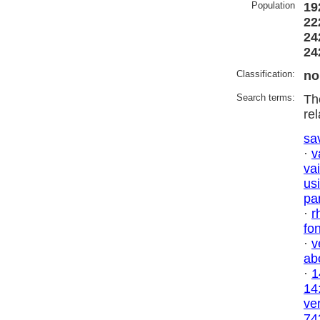
Population
19
22
24
24
Classification:
no
Search terms:
Th
re
sa
·
v
vai
us
par
·
r
fo
·
v
ab
·
1
14
ve
74