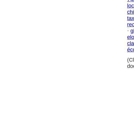
lo
chi
ta
re
·
g
el
cl
éc
(C
do