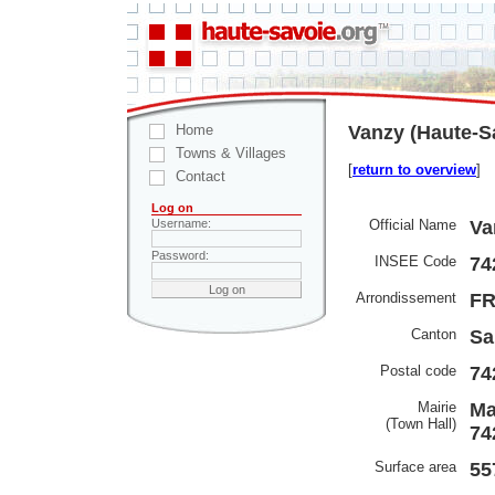
Home
Vanzy (Haute-S
Towns & Villages
[
return to overview
]
Contact
Log on
Official Name
Va
Username:
Password:
INSEE Code
74
Arrondissement
F
Canton
Sa
Postal code
74
Mairie
Ma
(Town Hall)
74
Surface area
55