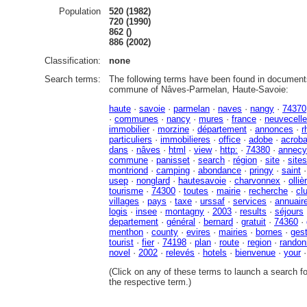
Population
520 (1982)
720 (1990)
862 ()
886 (2002)
Classification:
none
Search terms:
The following terms have been found in documents
commune of Nâves-Parmelan, Haute-Savoie:
haute
·
savoie
·
parmelan
·
naves
·
nangy
·
74370
·
communes
·
nancy
·
mures
·
france
·
neuvecelle
immobilier
·
morzine
·
département
·
annonces
·
r
particuliers
·
immobilieres
·
office
·
adobe
·
acroba
dans
·
nâves
·
html
·
view
·
http:
·
74380
·
annecy
commune
·
panisset
·
search
·
région
·
site
·
sites
montriond
·
camping
·
abondance
·
pringy
·
saint
usep
·
nonglard
·
hautesavoie
·
charvonnex
·
olliè
tourisme
·
74300
·
toutes
·
mairie
·
recherche
·
cl
villages
·
pays
·
taxe
·
urssaf
·
services
·
annuair
logis
·
insee
·
montagny
·
2003
·
results
·
séjours
departement
·
général
·
bernard
·
gratuit
·
74360
·
menthon
·
county
·
evires
·
mairies
·
bornes
·
gest
tourist
·
fier
·
74198
·
plan
·
route
·
region
·
randon
novel
·
2002
·
relevés
·
hotels
·
bienvenue
·
your
(Click on any of these terms to launch a search f
the respective term.)