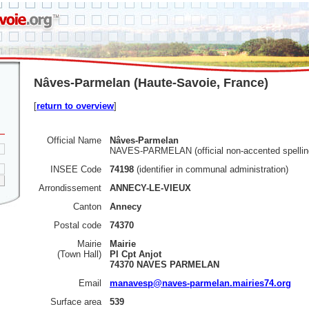
Nâves-Parmelan (Haute-Savoie, France)
[
return to overview
]
Official Name
Nâves-Parmelan
NAVES-PARMELAN (official non-accented spellin
INSEE Code
74198
(identifier in communal administration)
Arrondissement
ANNECY-LE-VIEUX
Canton
Annecy
Postal code
74370
Mairie
Mairie
(Town Hall)
Pl Cpt Anjot
74370 NAVES PARMELAN
Email
manavesp@naves-parmelan.mairies74.org
Surface area
539