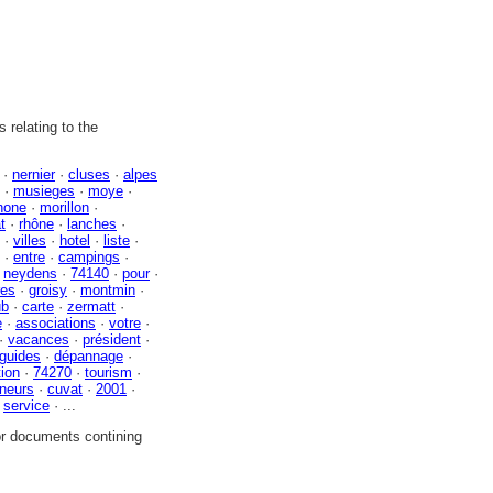
 relating to the
·
nernier
·
cluses
·
alpes
·
musieges
·
moye
·
hone
·
morillon
·
t
·
rhône
·
lanches
·
·
villes
·
hotel
·
liste
·
·
entre
·
campings
·
·
neydens
·
74140
·
pour
·
res
·
groisy
·
montmin
·
ub
·
carte
·
zermatt
·
e
·
associations
·
votre
·
·
vacances
·
président
·
guides
·
dépannage
·
ion
·
74270
·
tourism
·
neurs
·
cuvat
·
2001
·
·
service
· ...
or documents contining