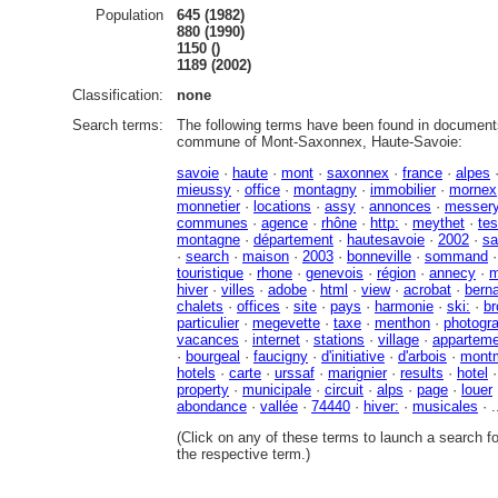
Population
645 (1982)
880 (1990)
1150 ()
1189 (2002)
Classification:
none
Search terms:
The following terms have been found in documents
commune of Mont-Saxonnex, Haute-Savoie:
savoie
·
haute
·
mont
·
saxonnex
·
france
·
alpes
mieussy
·
office
·
montagny
·
immobilier
·
mornex
monnetier
·
locations
·
assy
·
annonces
·
messer
communes
·
agence
·
rhône
·
http:
·
meythet
·
te
montagne
·
département
·
hautesavoie
·
2002
·
sa
·
search
·
maison
·
2003
·
bonneville
·
sommand
touristique
·
rhone
·
genevois
·
région
·
annecy
·
m
hiver
·
villes
·
adobe
·
html
·
view
·
acrobat
·
bern
chalets
·
offices
·
site
·
pays
·
harmonie
·
ski:
·
br
particulier
·
megevette
·
taxe
·
menthon
·
photogr
vacances
·
internet
·
stations
·
village
·
apparteme
·
bourgeal
·
faucigny
·
d'initiative
·
d'arbois
·
mont
hotels
·
carte
·
urssaf
·
marignier
·
results
·
hotel
property
·
municipale
·
circuit
·
alps
·
page
·
louer
abondance
·
vallée
·
74440
·
hiver:
·
musicales
· .
(Click on any of these terms to launch a search f
the respective term.)