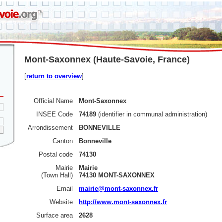
Mont-Saxonnex (Haute-Savoie, France)
[
return to overview
]
Official Name
Mont-Saxonnex
INSEE Code
74189
(identifier in communal administration)
Arrondissement
BONNEVILLE
Canton
Bonneville
Postal code
74130
Mairie
Mairie
(Town Hall)
74130 MONT-SAXONNEX
Email
mairie@mont-saxonnex.fr
Website
http://www.mont-saxonnex.fr
Surface area
2628