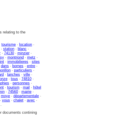
 relating to the
·
tourisme
·
location
·
·
station
·
blanc
·
y
·
74130
·
minzier
·
ssy
·
montriond
·
metz
·
int
·
immobilieres
·
sites
·
dans
·
bornes
·
entre
·
orillon
·
particuliers
·
ard
·
lanches
·
ville
·
onze
·
tous
·
74810
·
aphies
·
personnes
·
nt
·
tourism
·
mail
·
hôtel
min
·
74560
·
mairie
·
·
moye
·
départementale
·
·
vous
·
chalet
·
avec
·
..
or documents contining