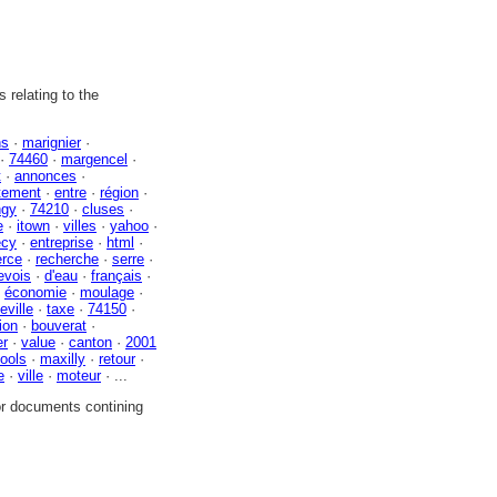
 relating to the
ns
·
marignier
·
·
74460
·
margencel
·
t
·
annonces
·
tement
·
entre
·
région
·
gy
·
74210
·
cluses
·
e
·
itown
·
villes
·
yahoo
·
ecy
·
entreprise
·
html
·
rce
·
recherche
·
serre
·
evois
·
d'eau
·
français
·
·
économie
·
moulage
·
eville
·
taxe
·
74150
·
ion
·
bouverat
·
er
·
value
·
canton
·
2001
tools
·
maxilly
·
retour
·
e
·
ville
·
moteur
· ...
or documents contining