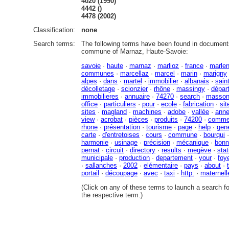
4020 (1990)
4442 ()
4478 (2002)
Classification:
none
Search terms:
The following terms have been found in documents
commune of Marnaz, Haute-Savoie:
savoie
·
haute
·
marnaz
·
marlioz
·
france
·
marle
communes
·
marcellaz
·
marcel
·
marin
·
marigny
alpes
·
dans
·
martel
·
immobilier
·
albanais
·
sain
décolletage
·
scionzier
·
rhône
·
massingy
·
dépar
immobilieres
·
annuaire
·
74270
·
search
·
masson
office
·
particuliers
·
pour
·
ecole
·
fabrication
·
sit
sites
·
magland
·
machines
·
adobe
·
vallée
·
ann
view
·
acrobat
·
pièces
·
produits
·
74200
·
comme
rhone
·
présentation
·
tourisme
·
page
·
help
·
gen
carte
·
d'entretoises
·
cours
·
commune
·
bourqui
harmonie
·
usinage
·
précision
·
mécanique
·
bonn
pernat
·
circuit
·
directory
·
results
·
megève
·
stat
municipale
·
production
·
departement
·
your
·
foy
·
sallanches
·
2002
·
elémentaire
·
pays
·
about
·
portail
·
découpage
·
avec
·
taxi
·
http:
·
maternell
(Click on any of these terms to launch a search f
the respective term.)