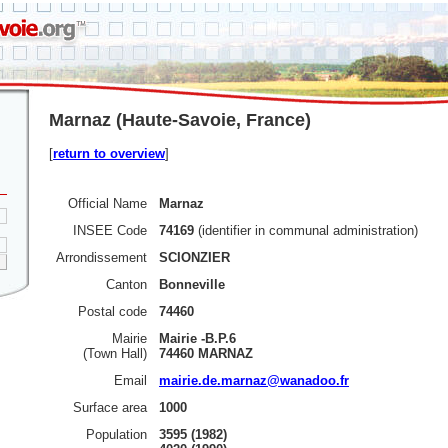
Marnaz (Haute-Savoie, France)
[
return to overview
]
Official Name
Marnaz
INSEE Code
74169
(identifier in communal administration)
Arrondissement
SCIONZIER
Canton
Bonneville
Postal code
74460
Mairie
Mairie -B.P.6
(Town Hall)
74460 MARNAZ
Email
mairie.de.marnaz@wanadoo.fr
Surface area
1000
Population
3595 (1982)