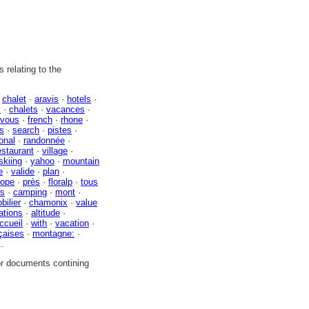
 relating to the
·
chalet
·
aravis
·
hotels
·
l
·
chalets
·
vacances
·
vous
·
french
·
rhone
·
ns
·
search
·
pistes
·
onal
·
randonnée
·
estaurant
·
village
·
skiing
·
yahoo
·
mountain
e
·
valide
·
plan
·
rope
·
près
·
floralp
·
tous
rs
·
camping
·
mont
·
bilier
·
chamonix
·
value
ations
·
altitude
·
ccueil
·
with
·
vacation
·
çaises
·
montagne:
·
..
or documents contining