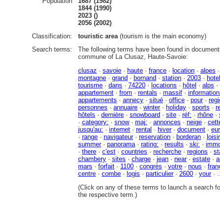
Population
1687 (1982)
1844 (1990)
2023 ()
2056 (2002)
Classification:
touristic area
(tourism is the main economy)
Search terms:
The following terms have been found in documents
commune of La Clusaz, Haute-Savoie:
clusaz
·
savoie
·
haute
·
france
·
location
·
alpes
montagne
·
grand
·
bornand
·
station
·
2003
·
hote
tourisme
·
dans
·
74220
·
locations
·
hôtel
·
alps
·
appartement
·
from
·
rentals
·
massif
·
informatio
appartements
·
annecy
·
situé
·
office
·
pour
·
regi
personnes
·
annuaire
·
winter
·
holiday
·
sports
·
r
hôtels
·
dernière
·
snowboard
·
site
·
réf:
·
rhône
·
·
category:
·
snow
·
maj:
·
annonces
·
neige
·
cett
jusqu'au:
·
internet
·
rental
·
hiver
·
document
·
eu
·
range
·
navigateur
·
reservation
·
borderan
·
loisi
summer
·
panorama
·
rating:
·
results
·
ski:
·
immo
·
there
·
c'est
·
countries
·
recherche
·
regions
·
st
chambery
·
sites
·
charge
·
jean
·
near
·
estate
·
a
mars
·
forfait
·
1100
·
congrès
·
votre
·
nous
·
fran
centre
·
combe
·
logis
·
particulier
·
2600
·
your
· .
(Click on any of these terms to launch a search f
the respective term.)