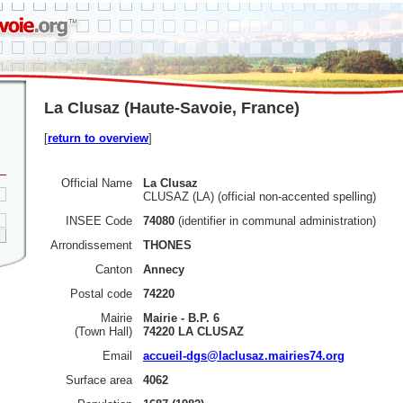
La Clusaz (Haute-Savoie, France)
[
return to overview
]
Official Name
La Clusaz
CLUSAZ (LA) (official non-accented spelling)
INSEE Code
74080
(identifier in communal administration)
Arrondissement
THONES
Canton
Annecy
Postal code
74220
Mairie
Mairie - B.P. 6
(Town Hall)
74220 LA CLUSAZ
Email
accueil-dgs@laclusaz.mairies74.org
Surface area
4062