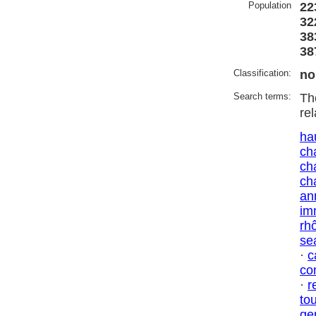
Population
22
32
38
38
Classification:
no
Search terms:
Th
re
ha
ch
ch
ch
an
im
rh
se
·
c
co
·
r
to
ge