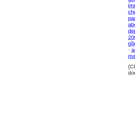
im
ch
par
ab
de
20
gît
·
a
ma
(C
do