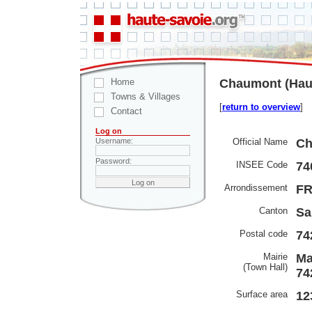
Home
Chaumont (Haut
Towns & Villages
[
return to overview
]
Contact
Log on
Official Name
Ch
Username:
Password:
INSEE Code
74
Arrondissement
F
Canton
Sa
Postal code
74
Mairie
Ma
(Town Hall)
74
Surface area
12