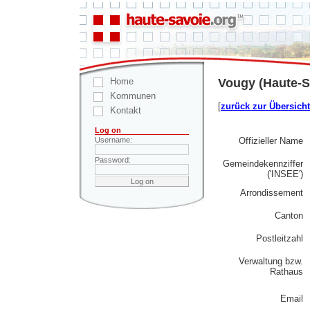
Home
Vougy (Haute-S
Kommunen
[
zurück zur Übersicht
Kontakt
Log on
Offizieller Name
Username:
Password:
Gemeindekennziffer
('INSEE')
Arrondissement
Canton
Postleitzahl
Verwaltung bzw.
Rathaus
Email