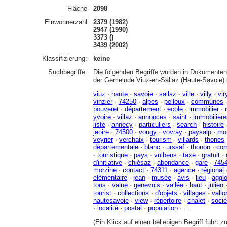
Fläche
2098
Einwohnerzahl
2379 (1982)
2947 (1990)
3373 ()
3439 (2002)
Klassifizierung:
keine
Suchbegriffe:
Die folgenden Begriffe wurden in Dokumenten 
der Gemeinde Viuz-en-Sallaz (Haute-Savoie)
viuz
·
haute
·
savoie
·
sallaz
·
ville
·
villy
·
vir
vinzier
·
74250
·
alpes
·
pelloux
·
communes
bouveret
·
département
·
ecole
·
immobilier
·
yvoire
·
villaz
·
annonces
·
saint
·
immobiliere
liste
·
annecy
·
particuliers
·
search
·
histoire
jeoire
·
74500
·
vougy
·
vovray
·
paysalp
·
mo
veyrier
·
verchaix
·
tourism
·
villards
·
thones
départementale
·
blanc
·
urssaf
·
thonon
·
co
·
touristique
·
pays
·
vulbens
·
taxe
·
gratuit
·
d'initiative
·
chiésaz
·
abondance
·
gare
·
745
morzine
·
contact
·
74311
·
agence
·
régional
elémentaire
·
jean
·
musée
·
avis
·
lieu
·
aggl
tous
·
value
·
genevois
·
vallée
·
haut
·
julien
tourist
·
collections
·
d'objets
·
villages
·
vallo
hautesavoie
·
view
·
répertoire
·
chalet
·
socié
·
localité
·
postal
·
population
· ...
(Ein Klick auf einen beliebigen Begriff führt 