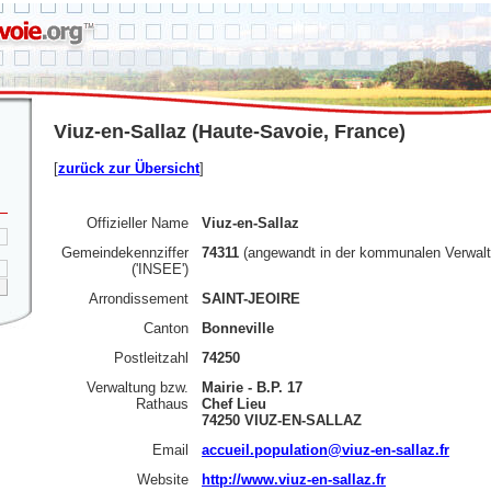
Viuz-en-Sallaz (Haute-Savoie, France)
[
zurück zur Übersicht
]
Offizieller Name
Viuz-en-Sallaz
Gemeindekennziffer
74311
(angewandt in der kommunalen Verwalt
('INSEE')
Arrondissement
SAINT-JEOIRE
Canton
Bonneville
Postleitzahl
74250
Verwaltung bzw.
Mairie - B.P. 17
Rathaus
Chef Lieu
74250 VIUZ-EN-SALLAZ
Email
accueil.population@viuz-en-sallaz.fr
Website
http://www.viuz-en-sallaz.fr