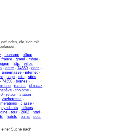
gefunden, die sich mit
 befassen:
y
·
tourisme
·
office
·
·
france
·
grand
·
rhône
·
région
·
http:
·
villes
·
s
·
entre
·
74580
·
dans
·
·
annemasse
·
internet
·
nt
·
page
·
site
·
sites
·
·
74350
·
bornes
·
mmune
·
results
·
chiesaz
genève
·
tholome
·
40
·
retour
·
station
·
·
vacheresse
·
omérations
·
classe
·
·
syndicats
·
offices
·
rcine
·
tour
·
2002
·
html
·
té
·
hotels
·
bains
·
pour
zu einer Suche nach