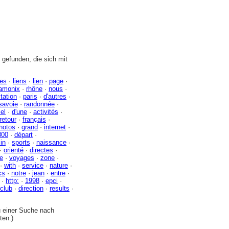
gefunden, die sich mit
tes
·
liens
·
lien
·
page
·
amonix
·
rhône
·
nous
·
tation
·
paris
·
d'autres
·
savoie
·
randonnée
·
iel
·
d'une
·
activités
·
retour
·
français
·
hotos
·
grand
·
internet
·
800
·
départ
·
in
·
sports
·
naissance
·
·
orienté
·
directes
·
re
·
voyages
·
zone
·
·
with
·
service
·
nature
·
cs
·
notre
·
jean
·
entre
·
·
http:
·
1998
·
epci
·
club
·
direction
·
results
·
zu einer Suche nach
ten.)