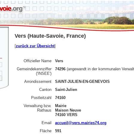
Vers (Haute-Savoie, France)
[
zurück zur Übersicht
]
Offizieller Name
Vers
Gemeindekennziffer
74296
(angewandt in der kommunalen Verwal
('INSEE')
Arrondissement
SAINT-JULIEN-EN-GENEVOIS
Canton
Saint-Julien
Postleitzahl
74160
Verwaltung bzw.
Mairie
Rathaus
Maison Neuve
74160 VERS
Email
accueil@vers.mairies74.org
Fläche
591