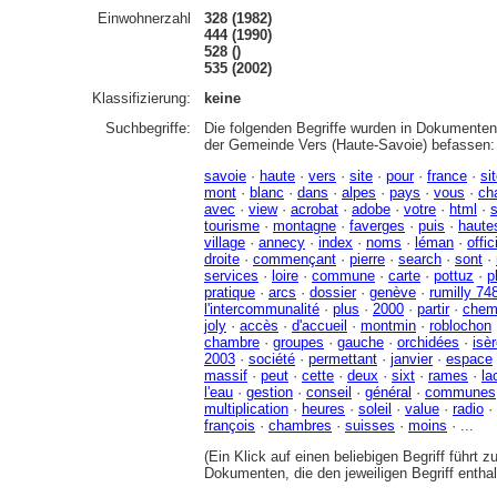
Einwohnerzahl
328 (1982)
444 (1990)
528 ()
535 (2002)
Klassifizierung:
keine
Suchbegriffe:
Die folgenden Begriffe wurden in Dokumenten 
der Gemeinde Vers (Haute-Savoie) befassen:
savoie
·
haute
·
vers
·
site
·
pour
·
france
·
si
mont
·
blanc
·
dans
·
alpes
·
pays
·
vous
·
ch
avec
·
view
·
acrobat
·
adobe
·
votre
·
html
·
s
tourisme
·
montagne
·
faverges
·
puis
·
haute
village
·
annecy
·
index
·
noms
·
léman
·
offic
droite
·
commençant
·
pierre
·
search
·
sont
·
services
·
loire
·
commune
·
carte
·
pottuz
·
p
pratique
·
arcs
·
dossier
·
genève
·
rumilly 74
l'intercommunalité
·
plus
·
2000
·
partir
·
chem
joly
·
accès
·
d'accueil
·
montmin
·
roblochon
chambre
·
groupes
·
gauche
·
orchidées
·
isè
2003
·
société
·
permettant
·
janvier
·
espace
massif
·
peut
·
cette
·
deux
·
sixt
·
rames
·
la
l'eau
·
gestion
·
conseil
·
général
·
communes
multiplication
·
heures
·
soleil
·
value
·
radio
·
françois
·
chambres
·
suisses
·
moins
· ...
(Ein Klick auf einen beliebigen Begriff führt 
Dokumenten, die den jeweiligen Begriff enthal