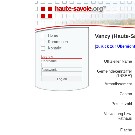
Home
Vanzy (Haute-S
Kommunen
[
zurück zur Übersicht
Kontakt
Log on
Offizieller Name
Username:
Password:
Gemeindekennziffer
('INSEE')
Arrondissement
Canton
Postleitzahl
Verwaltung bzw.
Rathaus
Fläche