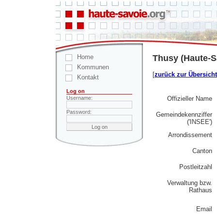
Home
Thusy (Haute-S
Kommunen
[
zurück zur Übersicht
Kontakt
Log on
Offizieller Name
Username:
Password:
Gemeindekennziffer
('INSEE')
Arrondissement
Canton
Postleitzahl
Verwaltung bzw.
Rathaus
Email