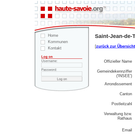
Home
Saint-Jean-de-
Kommunen
[
zurück zur Übersicht
Kontakt
Log on
Offizieller Name
Username:
Password:
Gemeindekennziffer
('INSEE')
Arrondissement
Canton
Postleitzahl
Verwaltung bzw.
Rathaus
Email