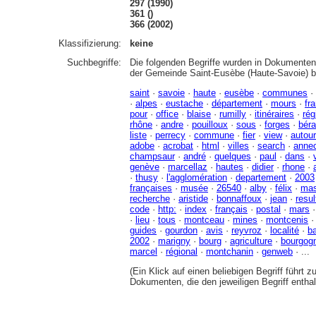
297 (1990)
361 ()
366 (2002)
Klassifizierung:
keine
Suchbegriffe:
Die folgenden Begriffe wurden in Dokumenten 
der Gemeinde Saint-Eusèbe (Haute-Savoie) b
saint
·
savoie
·
haute
·
eusèbe
·
communes
·
·
alpes
·
eustache
·
département
·
mours
·
fr
pour
·
office
·
blaise
·
rumilly
·
itinéraires
·
rég
rhône
·
andre
·
pouilloux
·
sous
·
forges
·
béra
liste
·
perrecy
·
commune
·
fier
·
view
·
autour
adobe
·
acrobat
·
html
·
villes
·
search
·
anne
champsaur
·
andré
·
quelques
·
paul
·
dans
·
genève
·
marcellaz
·
hautes
·
didier
·
rhone
·
·
thusy
·
l'agglomération
·
departement
·
2003
françaises
·
musée
·
26540
·
alby
·
félix
·
mas
recherche
·
aristide
·
bonnaffoux
·
jean
·
resul
code
·
http:
·
index
·
français
·
postal
·
mars
·
lieu
·
tous
·
montceau
·
mines
·
montcenis
guides
·
gourdon
·
avis
·
reyvroz
·
localité
·
b
2002
·
marigny
·
bourg
·
agriculture
·
bourgog
marcel
·
régional
·
montchanin
·
genweb
· ...
(Ein Klick auf einen beliebigen Begriff führt 
Dokumenten, die den jeweiligen Begriff enthal