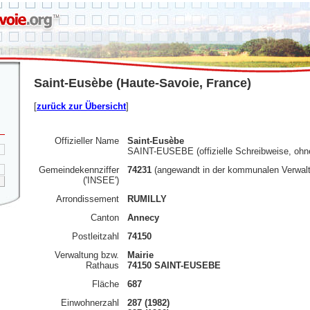
Saint-Eusèbe (Haute-Savoie, France)
[
zurück zur Übersicht
]
Offizieller Name
Saint-Eusèbe
SAINT-EUSEBE (offizielle Schreibweise, ohn
Gemeindekennziffer
74231
(angewandt in der kommunalen Verwal
('INSEE')
Arrondissement
RUMILLY
Canton
Annecy
Postleitzahl
74150
Verwaltung bzw.
Mairie
Rathaus
74150 SAINT-EUSEBE
Fläche
687
Einwohnerzahl
287 (1982)