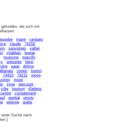
gefunden, die sich mit
efassen:
eusebe
·
maire
·
cergues
ance
·
claude
·
74150
·
ion
·
sanvignes
·
vallier
·
in
·
chablais
·
boege
·
·
tourisme
·
marcilly
·
cy
·
présente
·
henri
·
votre
·
page
·
drôme
·
albanais
·
zones
·
tourist
·
74410
·
74231
·
moye
·
singy
·
insee
·
ts
·
zone
·
parcourir
·
·
côte
·
tourism
·
d'arbroz
·
centre
·
complément
·
aud
·
quintal
·
pringy
·
ne
·
etienne
·
quête
·
zu einer Suche nach
ten.)