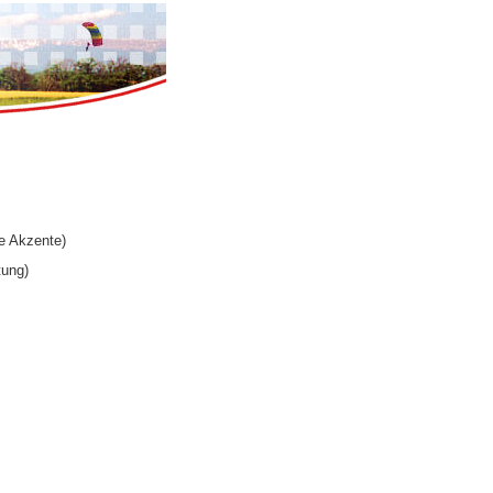
e Akzente)
tung)