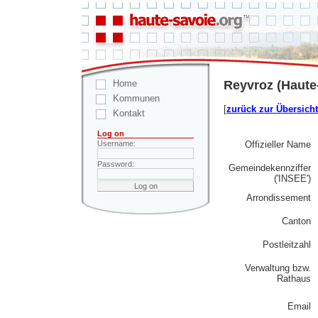
Home
Reyvroz (Haute
Kommunen
[
zurück zur Übersicht
Kontakt
Log on
Offizieller Name
Username:
Password:
Gemeindekennziffer
('INSEE')
Arrondissement
Canton
Postleitzahl
Verwaltung bzw.
Rathaus
Email