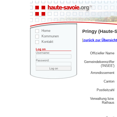
Home
Pringy (Haute-S
Kommunen
[
zurück zur Übersicht
Kontakt
Log on
Offizieller Name
Username:
Password:
Gemeindekennziffer
('INSEE')
Arrondissement
Canton
Postleitzahl
Verwaltung bzw.
Rathaus