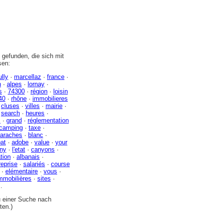
gefunden, die sich mit
sen:
ully
·
marcellaz
·
france
·
n
·
alpes
·
lornay
·
s
·
74300
·
région
·
loisin
40
·
rhône
·
immobilieres
·
cluses
·
villes
·
mairie
·
·
search
·
heures
·
z
·
grand
·
réglementation
camping
·
taxe
·
araches
·
blanc
·
at
·
adobe
·
value
·
your
gny
·
l'etat
·
canyons
·
tion
·
albanais
·
reprise
·
salariés
·
course
·
elémentaire
·
vous
·
mmobilières
·
sites
·
..
zu einer Suche nach
ten.)