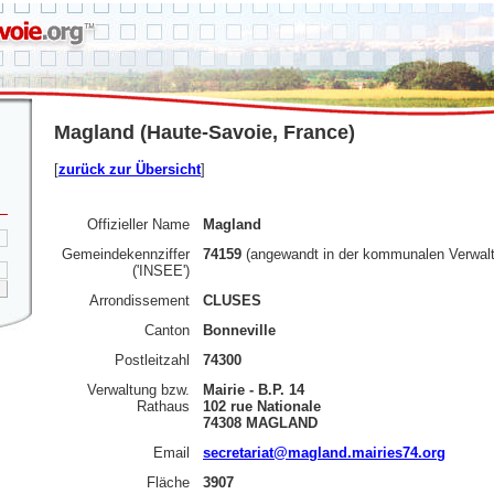
Magland (Haute-Savoie, France)
[
zurück zur Übersicht
]
Offizieller Name
Magland
Gemeindekennziffer
74159
(angewandt in der kommunalen Verwal
('INSEE')
Arrondissement
CLUSES
Canton
Bonneville
Postleitzahl
74300
Verwaltung bzw.
Mairie - B.P. 14
Rathaus
102 rue Nationale
74308 MAGLAND
Email
secretariat@magland.mairies74.org
Fläche
3907