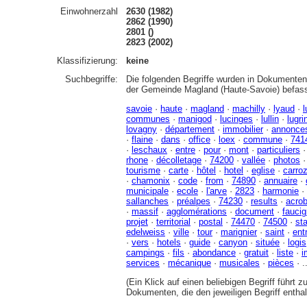
Einwohnerzahl
2630 (1982)
2862 (1990)
2801 ()
2823 (2002)
Klassifizierung:
keine
Suchbegriffe:
Die folgenden Begriffe wurden in Dokumenten 
der Gemeinde Magland (Haute-Savoie) befas
savoie
·
haute
·
magland
·
machilly
·
lyaud
·
l
communes
·
manigod
·
lucinges
·
lullin
·
lugri
lovagny
·
département
·
immobilier
·
annonce
·
flaine
·
dans
·
office
·
loex
·
commune
·
741
·
leschaux
·
entre
·
pour
·
mont
·
particuliers
rhone
·
décolletage
·
74200
·
vallée
·
photos
tourisme
·
carte
·
hôtel
·
hotel
·
eglise
·
carro
·
chamonix
·
code
·
from
·
74890
·
annuaire
·
municipale
·
ecole
·
l'arve
·
2823
·
harmonie
·
sallanches
·
préalpes
·
74230
·
results
·
acrob
·
massif
·
agglomérations
·
document
·
fauci
projet
·
territorial
·
postal
·
74470
·
74500
·
sta
edelweiss
·
ville
·
tour
·
marignier
·
saint
·
ent
·
vers
·
hotels
·
guide
·
canyon
·
située
·
logis
campings
·
fils
·
abondance
·
gratuit
·
liste
·
i
services
·
mécanique
·
musicales
·
pièces
· .
(Ein Klick auf einen beliebigen Begriff führt 
Dokumenten, die den jeweiligen Begriff enthal