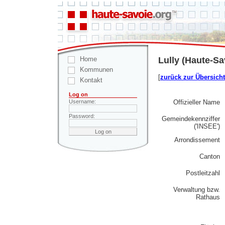
Home
Lully (Haute-Sa
Kommunen
[
zurück zur Übersicht
Kontakt
Log on
Offizieller Name
Username:
Password:
Gemeindekennziffer
('INSEE')
Arrondissement
Canton
Postleitzahl
Verwaltung bzw.
Rathaus