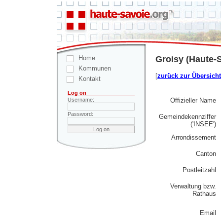
Home
Groisy (Haute-S
Kommunen
[
zurück zur Übersicht
Kontakt
Log on
Offizieller Name
Username:
Password:
Gemeindekennziffer
('INSEE')
Arrondissement
Canton
Postleitzahl
Verwaltung bzw.
Rathaus
Email