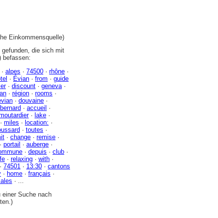
iche Einkommensquelle)
gefunden, die sich mit
) befassen:
·
alpes
·
74500
·
rhône
·
tel
·
Évian
·
from
·
guide
ier
·
discount
·
geneva
·
an
·
région
·
rooms
·
evian
·
douvaine
·
bernard
·
accueil
·
moutardier
·
lake
·
·
miles
·
location:
·
oussard
·
toutes
·
it
·
change
·
remise
·
·
portail
·
auberge
·
ommune
·
depuis
·
club
·
ife
·
relaxing
·
with
·
·
74501
·
13:30
·
cantons
y
·
home
·
français
·
sales
· ...
zu einer Suche nach
ten.)