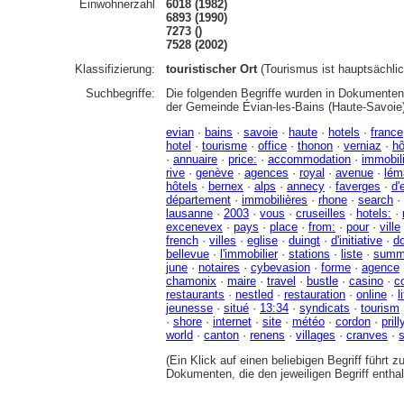
Einwohnerzahl
6018 (1982)
6893 (1990)
7273 ()
7528 (2002)
Klassifizierung:
touristischer Ort
(Tourismus ist hauptsächl
Suchbegriffe:
Die folgenden Begriffe wurden in Dokumenten 
der Gemeinde Évian-les-Bains (Haute-Savoie
evian
·
bains
·
savoie
·
haute
·
hotels
·
france
hotel
·
tourisme
·
office
·
thonon
·
verniaz
·
hô
·
annuaire
·
price:
·
accommodation
·
immobil
rive
·
genève
·
agences
·
royal
·
avenue
·
lém
hôtels
·
bernex
·
alps
·
annecy
·
faverges
·
d'
département
·
immobilières
·
rhone
·
search
·
lausanne
·
2003
·
vous
·
cruseilles
·
hotels:
·
excenevex
·
pays
·
place
·
from:
·
pour
·
ville
french
·
villes
·
eglise
·
duingt
·
d'initiative
·
d
bellevue
·
l'immobilier
·
stations
·
liste
·
summ
june
·
notaires
·
cybevasion
·
forme
·
agence
chamonix
·
maire
·
travel
·
bustle
·
casino
·
c
restaurants
·
nestled
·
restauration
·
online
·
l
jeunesse
·
situé
·
13:34
·
syndicats
·
tourism
·
shore
·
internet
·
site
·
météo
·
cordon
·
prill
world
·
canton
·
renens
·
villages
·
cranves
·
(Ein Klick auf einen beliebigen Begriff führt 
Dokumenten, die den jeweiligen Begriff enthal